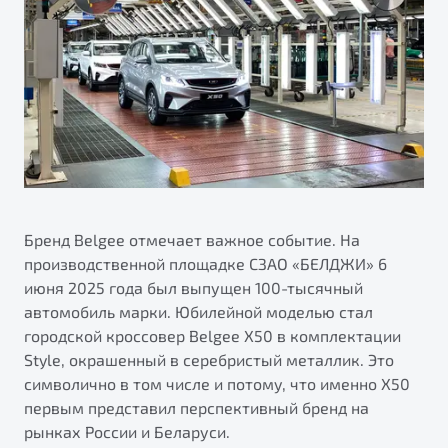
ПОДДЕРЖКА
Автокредит
О дилерском центре
Трейд-ин
Гарантия Belgee
Правовая информация
Яркий кроссовер
Страхование
Belgee Линк
от 2 219 990 ₽*
Расчет КАСКО
Belgee Клуб
Обзор
В наличии
Belgee Плюс
Реферальная программа
S50
Клиентская поддержка
Бренд Belgee отмечает важное событие. На
производственной площадке СЗАО «БЕЛДЖИ» 6
Помощь на дорогах
июня 2025 года был выпущен 100-тысячный
автомобиль марки. Юбилейной моделью стал
городской кроссовер Belgee X50 в комплектации
Style, окрашенный в серебристый металлик. Это
символично в том числе и потому, что именно X50
первым представил перспективный бренд на
Узнайте о специальных выгодах при покупке
рынках России и Беларуси.
Элегантный и практичный седан
автомобиля Belgee