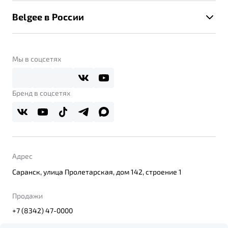
Новости
Помощь на дорогах
Belgee в России
Контакты
Belgee Линк
О бренде
Belgee Клуб
О дилерском центре
Мы в соцсетях
Belgee Плюс
Правовая информация
Реферальная программа
Бренд в соцсетях
Адрес
Саранск, улица Пролетарская, дом 142, строение 1
Продажи
+7 (8342) 47-0000