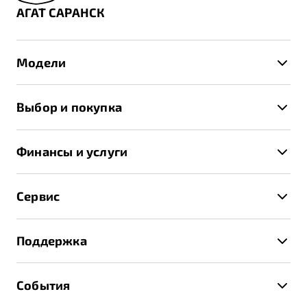
АГАТ САРАНСК
Модели
X50+
Выбор и покупка
S50
Автомобили в наличии
X70
Финансы и услуги
Спецпредложения и Акции
Автокредит
Записаться на тест-драйв
Сервис
Трейд-ин
Получить предложение
Записаться на сервис
Страхование
Поддержка
Руководство по эксплуатации
Расчет КАСКО
Гарантия Belgee
Техническое обслуживание
События
Клиентская поддержка
Калькулятор ТО