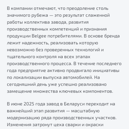
от 1 699 990 ₽*
В компании отмечают, что преодоление столь
Подробно
значимого рубежа — это результат слаженной
Обзор
В наличии
работы коллектива завода, развития
производственных компетенций и признания
X70
Будьте еще более уверены на дорогах с программой
продукции Belgee потребителями. В основе бренда
"Помощь на дорогах"
Автомобили в наличии
лежит надежность, реализовать которую
Тест-драйв
невозможно без проверенных технологий и
Преимущества программы
Автокредит
тщательного контроля на всех этапах
Спецпредложения
производственного процесса. В течение последнего
года предприятие активно продвигало инициативы
по локализации выпуска автомобилей. На
Запись на сервис
сегодняшний день уже успешно реализовано
Калькулятор ТО
замещение множества ключевых компонентов.
Универсальный кроссовер
Клиентская поддержка
В июне 2025 года завод в Беларуси переходит на
от 2 499 990 ₽*
важнейший этап развития — масштабную
модернизацию ряда производственных участков.
Обзор
В наличии
Изменения затронут цеха сварки и окраски