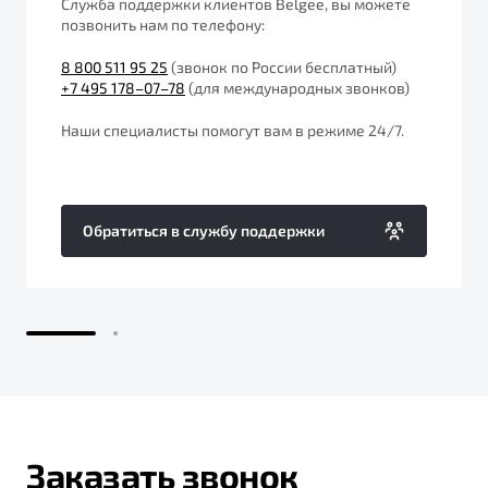
Служба поддержки клиентов Belgee, вы можете
от 1 699 990 ₽*
позвонить нам по телефону:
Подробно
8 800 511 95 25
(звонок по России бесплатный)
Обзор
В наличии
+7 495 178–07–78
(для международных звонков)
X70
Будьте еще более уверены на дорогах с программой
Наши специалисты помогут вам в режиме 24/7.
"Помощь на дорогах"
Автомобили в наличии
Тест-драйв
Преимущества программы
Автокредит
Обратиться в службу поддержки
Спецпредложения
Запись на сервис
Калькулятор ТО
Универсальный кроссовер
Клиентская поддержка
от 2 499 990 ₽*
Обзор
В наличии
Заказать звонок