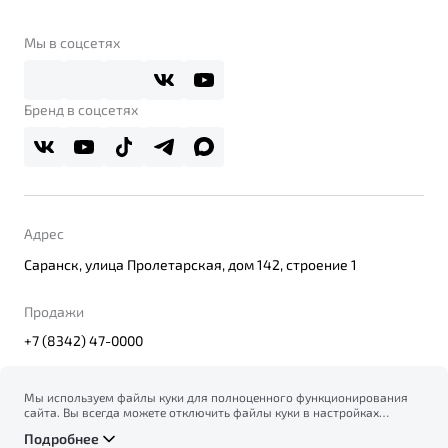
О бренде
Belgee Клуб
О дилерском центре
Мы в соцсетях
Belgee Плюс
Правовая информация
Реферальная программа
Бренд в соцсетях
Адрес
Саранск, улица Пролетарская, дом 142, строение 1
Продажи
+7 (8342) 47-0000
Мы используем файлы куки для полноценного функционирования
сайта. Вы всегда можете отключить файлы куки в настройках
© 2026
вашего браузера. Продолжая использовать сайт, вы соглашаетесь
Правовая информация
Подробнее
на сбор и использование файлов куки, и подтверждаете
Политика конфиденциальности персональных данных