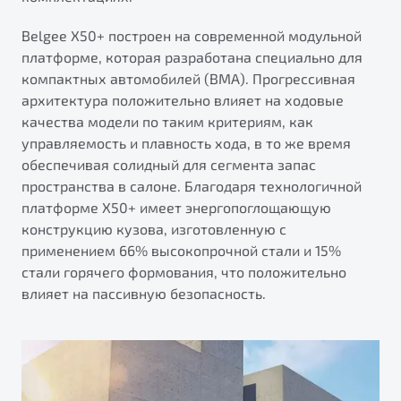
от 1 699 990 ₽*
Подробно
Belgee Х50+ построен на современной модульной
платформе, которая разработана специально для
Обзор
В наличии
компактных автомобилей (BMA). Прогрессивная
архитектура положительно влияет на ходовые
X70
Будьте еще более уверены на дорогах с программой
качества модели по таким критериям, как
"Помощь на дорогах"
Автомобили в наличии
управляемость и плавность хода, в то же время
Тест-драйв
Преимущества программы
обеспечивая солидный для сегмента запас
Автокредит
пространства в салоне. Благодаря технологичной
Спецпредложения
платформе X50+ имеет энергопоглощающую
конструкцию кузова, изготовленную с
применением 66% высокопрочной стали и 15%
Запись на сервис
стали горячего формования, что положительно
Калькулятор ТО
влияет на пассивную безопасность.
Универсальный кроссовер
Клиентская поддержка
от 2 499 990 ₽*
Обзор
В наличии