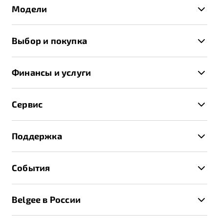
Модели
X50+
Выбор и покупка
S50
Автомобили в наличии
X70
Финансы и услуги
Спецпредложения и Акции
Автокредит
Записаться на тест-драйв
Сервис
Трейд-ин
Получить предложение
Записаться на сервис
Страхование
Поддержка
Руководство по эксплуатации
Расчет КАСКО
Гарантия Belgee
Техническое обслуживание
События
Клиентская поддержка
Калькулятор ТО
Новости
Помощь на дорогах
Belgee в России
Контакты
Belgee Линк