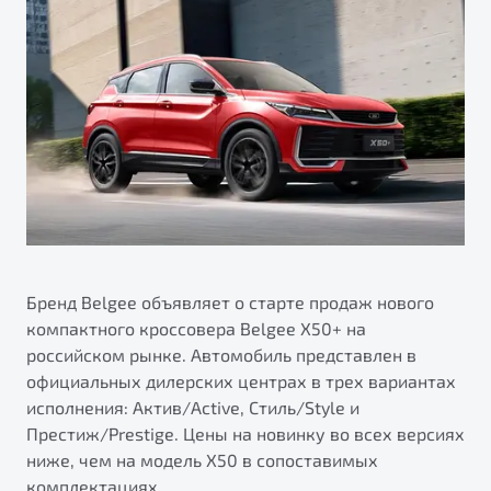
ПОДДЕРЖКА
Автокредит
О дилерском центре
Трейд-ин
Гарантия Belgee
Правовая информация
Яркий кроссовер
Страхование
Belgee Линк
от 2 219 990 ₽*
Расчет КАСКО
Belgee Клуб
Обзор
В наличии
Belgee Плюс
Реферальная программа
S50
Клиентская поддержка
Помощь на дорогах
Бренд Belgee объявляет о старте продаж нового
компактного кроссовера Belgee X50+ на
российском рынке. Автомобиль представлен в
официальных дилерских центрах в трех вариантах
исполнения: Актив/Active, Стиль/Style и
Престиж/Prestige. Цены на новинку во всех версиях
ниже, чем на модель X50 в сопоставимых
Узнайте о специальных выгодах при покупке
Элегантный и практичный седан
комплектациях.
автомобиля Belgee