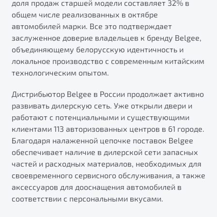
доля продаж старшей модели составляет 32% в
от 1 699 990 ₽*
общем числе реализованных в октябре
Подробно
автомобилей марки. Все это подтверждает
Обзор
В наличии
заслуженное доверие владельцев к бренду Belgee,
объединяющему белорусскую идентичность и
X70
Будьте еще более уверены на дорогах с программой
локальное производство с современным китайским
"Помощь на дорогах"
Автомобили в наличии
технологическим опытом.
Тест-драйв
Преимущества программы
Дистрибьютор Belgee в России продолжает активно
Автокредит
развивать дилерскую сеть. Уже открыли двери и
Спецпредложения
работают с потенциальными и существующими
клиентами 113 авторизованных центров в 61 городе.
Запись на сервис
Благодаря налаженной цепочке поставок Belgee
Калькулятор ТО
обеспечивает наличие в дилерской сети запасных
Универсальный кроссовер
Клиентская поддержка
частей и расходных материалов, необходимых для
своевременного сервисного обслуживания, а также
от 2 499 990 ₽*
аксессуаров для дооснащения автомобилей в
соответствии с персональными вкусами.
Обзор
В наличии