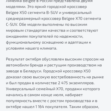
Линейка Belgee в России представлена двумя
ПОДДЕРЖКА
моделями. Это яркий городской кроссовер
Автокредит
О дилерском центре
Belgee X50 сегмента B-SUV и универсальный
Трейд-ин
Гарантия Belgee
Правовая информация
среднеразмерный кроссовер Belgee X70 сегмента
Яркий кроссовер
Страхование
Belgee Линк
C-SUV. Обе модели выполнены по высоким
от 2 219 990 ₽*
мировым стандартам качества и соответствуют
Расчет КАСКО
Belgee Клуб
ожиданиям покупателей по надежности,
Обзор
В наличии
Belgee Плюс
функциональному оснащению и адаптации к
условиям нашего климата.
Реферальная программа
S50
Клиентская поддержка
Результат октября обусловлен высоким спросом на
автомобили бренда и растущим производством на
Помощь на дорогах
заводе в Беларуси. Городской кроссовер X50
доказал свою высокую востребованность на рынке
и был продан в количестве 2 475 экземпляров.
Универсальный семейный X70, продажи которого
начались в самом конце июля, набирает
популярность вместе с ростом производства и в
Узнайте о специальных выгодах при покупке
октябре нашел 1 164 покупателя. Таким образом,
Элегантный и практичный седан
автомобиля Belgee