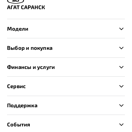
АГАТ САРАНСК
Модели
X50+
Выбор и покупка
S50
Автомобили в наличии
X70
Финансы и услуги
Спецпредложения и Акции
Автокредит
Записаться на тест-драйв
Сервис
Трейд-ин
Получить предложение
Записаться на сервис
Страхование
Поддержка
Руководство по эксплуатации
Расчет КАСКО
Гарантия Belgee
Техническое обслуживание
События
Клиентская поддержка