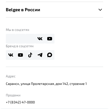
Калькулятор ТО
Новости
Помощь на дорогах
Belgee в России
Контакты
Belgee Линк
О бренде
Belgee Клуб
О дилерском центре
Мы в соцсетях
Belgee Плюс
Правовая информация
Реферальная программа
Бренд в соцсетях
Адрес
Саранск, улица Пролетарская, дом 142, строение 1
Продажи
+7 (8342) 47-0000