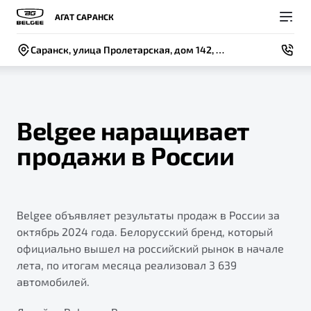
АГАТ САРАНСК
Саранск, улица Пролетарская, дом 142, строение 1
Belgee наращивает
продажи в России
Покупателям
Владельцам
О компании
Модели
ВЫБОР И ПОКУПКА
СЕРВИС
СОБЫТИЯ
Новый
Belgee объявляет результаты продаж в России за
X50+
Автомобили в наличии
Записаться на сервис
Новости
октябрь 2024 года. Белорусский бренд, который
Спецпредложения и Акции
Руководство по эксплуатации
Контакты
официально вышел на российский рынок в начале
лета, по итогам месяца реализовал 3 639
Записаться на тест-драйв
Калькулятор ТО
BELGEE В РОССИИ
автомобилей.
Техническое обслуживание
ФИНАНСЫ И УСЛУГИ
О бренде