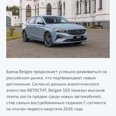
ПОДДЕРЖКА
Автокредит
О дилерском центре
Трейд-ин
Гарантия Belgee
Правовая информация
Яркий кроссовер
Страхование
Belgee Линк
от 2 219 990 ₽*
Расчет КАСКО
Belgee Клуб
Обзор
В наличии
Belgee Плюс
Реферальная программа
S50
Клиентская поддержка
Помощь на дорогах
Бренд Belgee продолжает успешно развиваться на
российском рынке, что подтверждают новые
достижения. Согласно данным аналитического
агентства АВТОСТАТ, Belgee S50 показал высокие
темпы роста продаж среди новых автомобилей,
став самым востребованным седаном С-сегмента
по итогам первого квартала 2026 года.
Узнайте о специальных выгодах при покупке
Элегантный и практичный седан
автомобиля Belgee