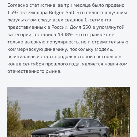
от 1 699 990 ₽*
Согласно статистике, за три месяца было продано
Подробно
1 693 экземпляра Belgee S50. Это является лучшим
результатом среди всех седанов С-сегмента,
Обзор
В наличии
представленных в России. Доля S50 в упомянутой
категории составила 43,18%, что отражает не
X70
Будьте еще более уверены на дорогах с программой
только высокую популярность, но и стремительную
"Помощь на дорогах"
Автомобили в наличии
коммерческую динамику, поскольку модель,
Тест-драйв
Преимущества программы
официальный старт продаж которой состоялся в
Автокредит
конце сентября прошлого года, является новичком
Спецпредложения
отечественного рынка.
Запись на сервис
Калькулятор ТО
Универсальный кроссовер
Клиентская поддержка
от 2 499 990 ₽*
Обзор
В наличии