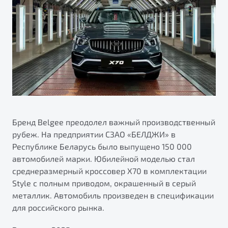
ПОДДЕРЖКА
Автокредит
О дилерском центре
Трейд-ин
Гарантия Belgee
Правовая информация
Яркий кроссовер
Страхование
Belgee Линк
от 2 219 990 ₽*
Расчет КАСКО
Belgee Клуб
Обзор
В наличии
Belgee Плюс
Реферальная программа
S50
Клиентская поддержка
Бренд Belgee преодолел важный производственный
рубеж. На предприятии СЗАО «БЕЛДЖИ» в
Помощь на дорогах
Республике Беларусь было выпущено 150 000
автомобилей марки. Юбилейной моделью стал
среднеразмерный кроссовер X70 в комплектации
Style с полным приводом, окрашенный в серый
металлик. Автомобиль произведен в спецификации
для российского рынка.
Узнайте о специальных выгодах при покупке
Элегантный и практичный седан
автомобиля Belgee