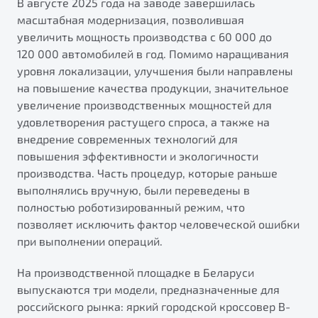
В августе 2025 года на заводе завершилась
от 1 699 990 ₽*
масштабная модернизация, позволившая
Подробно
увеличить мощность производства с 60 000 до
Обзор
В наличии
120 000 автомобилей в год. Помимо наращивания
уровня локализации, улучшения были направлены
X70
Будьте еще более уверены на дорогах с программой
на повышение качества продукции, значительное
"Помощь на дорогах"
Автомобили в наличии
увеличение производственных мощностей для
Тест-драйв
удовлетворения растущего спроса, а также на
Преимущества программы
Автокредит
внедрение современных технологий для
Спецпредложения
повышения эффективности и экологичности
производства. Часть процедур, которые раньше
выполнялись вручную, были переведены в
Запись на сервис
полностью роботизированный режим, что
Калькулятор ТО
позволяет исключить фактор человеческой ошибки
Универсальный кроссовер
Клиентская поддержка
при выполнении операций.
от 2 499 990 ₽*
На производственной площадке в Беларуси
выпускаются три модели, предназначенные для
Обзор
В наличии
российского рынка: яркий городской кроссовер B-