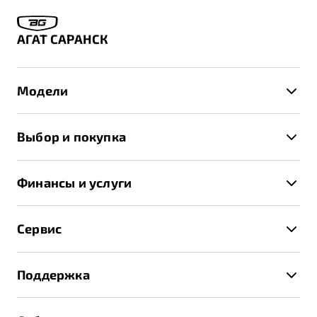
АГАТ САРАНСК
Модели
X50+
Выбор и покупка
S50
Автомобили в наличии
X70
Финансы и услуги
Спецпредложения и Акции
Автокредит
Записаться на тест-драйв
Сервис
Трейд-ин
Получить предложение
Записаться на сервис
Страхование
Поддержка
Руководство по эксплуатации
Расчет КАСКО
Гарантия Belgee
Техническое обслуживание