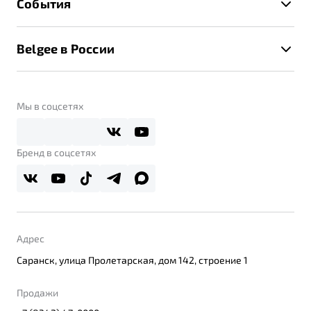
События
Клиентская поддержка
Калькулятор ТО
Новости
Помощь на дорогах
Belgee в России
Контакты
Belgee Линк
О бренде
Belgee Клуб
О дилерском центре
Мы в соцсетях
Belgee Плюс
Правовая информация
Реферальная программа
Бренд в соцсетях
Адрес
Саранск, улица Пролетарская, дом 142, строение 1
Продажи