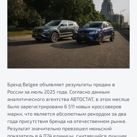
ПОДДЕРЖКА
Автокредит
О дилерском центре
Трейд-ин
Гарантия Belgee
Правовая информация
Яркий кроссовер
Страхование
Belgee Линк
от 2 219 990 ₽*
Расчет КАСКО
Belgee Клуб
Обзор
В наличии
Belgee Плюс
Реферальная программа
S50
Клиентская поддержка
Помощь на дорогах
Бренд Belgee объявляет результаты продаж в
России за июль 2025 года. Согласно данным
аналитического агентства АВТОСТАТ, в этом месяце
было зарегистрировано 6 511 новых кроссоверов
марки, что является абсолютным рекордом за два
года присутствия бренда на отечественном рынке.
Результат значительно превзошел июньский
Узнайте о специальных выгодах при покупке
Элегантный и практичный седан
показатель в 4 074 единицы, считавшийся лучшим
автомобиля Belgee