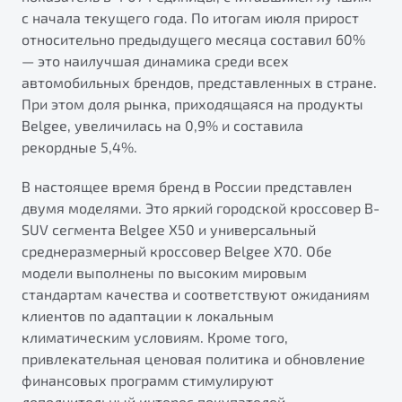
от 1 699 990 ₽*
с начала текущего года. По итогам июля прирост
Подробно
относительно предыдущего месяца составил 60%
Обзор
В наличии
— это наилучшая динамика среди всех
автомобильных брендов, представленных в стране.
При этом доля рынка, приходящаяся на продукты
X70
Будьте еще более уверены на дорогах с программой
"Помощь на дорогах"
Belgee, увеличилась на 0,9% и составила
Автомобили в наличии
рекордные 5,4%.
Тест-драйв
Преимущества программы
Автокредит
В настоящее время бренд в России представлен
Спецпредложения
двумя моделями. Это яркий городской кроссовер B-
SUV сегмента Belgee X50 и универсальный
среднеразмерный кроссовер Belgee X70. Обе
Запись на сервис
модели выполнены по высоким мировым
Калькулятор ТО
стандартам качества и соответствуют ожиданиям
Универсальный кроссовер
Клиентская поддержка
клиентов по адаптации к локальным
от 2 499 990 ₽*
климатическим условиям. Кроме того,
привлекательная ценовая политика и обновление
Обзор
В наличии
финансовых программ стимулируют
дополнительный интерес покупателей.