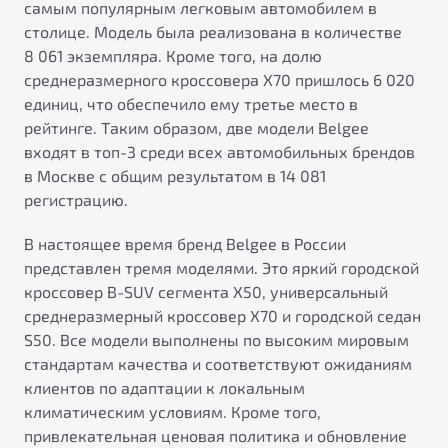
самым популярным легковым автомобилем в
от 1 699 990 ₽*
столице. Модель была реализована в количестве
Подробно
8 061 экземпляра. Кроме того, на долю
Обзор
В наличии
среднеразмерного кроссовера X70 пришлось 6 020
единиц, что обеспечило ему третье место в
X70
Будьте еще более уверены на дорогах с программой
рейтинге. Таким образом, две модели Belgee
"Помощь на дорогах"
Автомобили в наличии
входят в топ-3 среди всех автомобильных брендов
Тест-драйв
в Москве с общим результатом в 14 081
Преимущества программы
Автокредит
регистрацию.
Спецпредложения
В настоящее время бренд Belgee в России
представлен тремя моделями. Это яркий городской
Запись на сервис
кроссовер B-SUV сегмента X50, универсальный
Калькулятор ТО
среднеразмерный кроссовер X70 и городской седан
Универсальный кроссовер
Клиентская поддержка
S50. Все модели выполнены по высоким мировым
от 2 499 990 ₽*
стандартам качества и соответствуют ожиданиям
клиентов по адаптации к локальным
климатическим условиям. Кроме того,
Обзор
В наличии
привлекательная ценовая политика и обновление