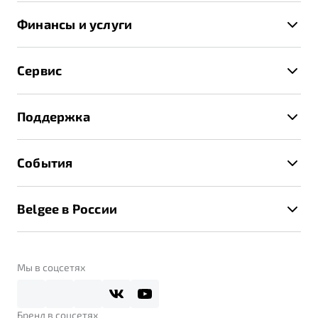
Автомобили в наличии
X70
Финансы и услуги
Спецпредложения и Акции
Автокредит
Записаться на тест-драйв
Сервис
Трейд-ин
Получить предложение
Записаться на сервис
Страхование
Поддержка
Руководство по эксплуатации
Расчет КАСКО
Гарантия Belgee
Техническое обслуживание
События
Клиентская поддержка
Калькулятор ТО
Новости
Помощь на дорогах
Belgee в России
Контакты
Belgee Линк
О бренде
Belgee Клуб
О дилерском центре
Мы в соцсетях
Belgee Плюс
Правовая информация
Реферальная программа
Бренд в соцсетях