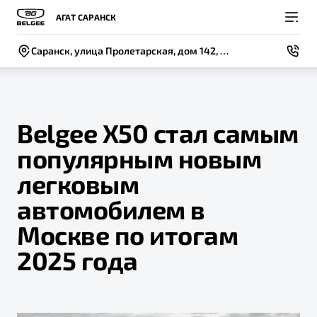
АГАТ САРАНСК
Саранск, улица Пролетарская, дом 142, строение 1
Belgee X50 стал самым
популярным новым
Покупателям
Владельцам
О компании
Модели
легковым
ВЫБОР И ПОКУПКА
СЕРВИС
СОБЫТИЯ
автомобилем в
Новый
X50+
Автомобили в наличии
Записаться на сервис
Новости
Москве по итогам
Спецпредложения и Акции
Руководство по эксплуатации
Контакты
2025 года
Записаться на тест-драйв
Калькулятор ТО
BELGEE В РОССИИ
Техническое обслуживание
ФИНАНСЫ И УСЛУГИ
О бренде