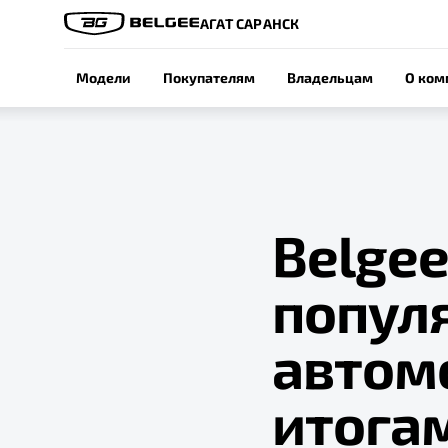
АГАТ САРАНСК
Модели
Покупателям
Владельцам
О ком
Belge
попул
автом
итогам