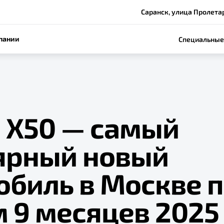
Саранск, улица Пролетар
пании
Специальные
e Х50 — самый
ярный новый
обиль в Москве 
 9 месяцев 2025