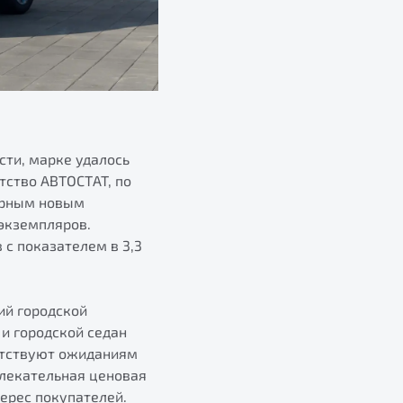
сти, марке удалось
тство АВТОСТАТ, по
лярным новым
 экземпляров.
с показателем в 3,3
ий городской
и городской седан
етствуют ожиданиям
влекательная ценовая
ерес покупателей.