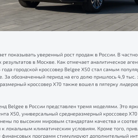
ет показывать уверенный рост продаж в России. В частно
 результатов в Москве. Как отмечает аналитическое аген
5 года городской кроссовер Belgee X50 стал самым попу
. За обозначенный период на его долю пришлось 4,9 тыс.
размерный кроссовер X70 также вошел в пятерку лидеров 
нд Belgee в России представлен тремя моделями. Это ярк
ента X50, универсальный среднеразмерный кроссовер X70 
лнены по высоким мировым стандартам качества и соотв
и к локальным климатическим условиям. Кроме того, при
е финансовых программ стимулируют дополнительный инт