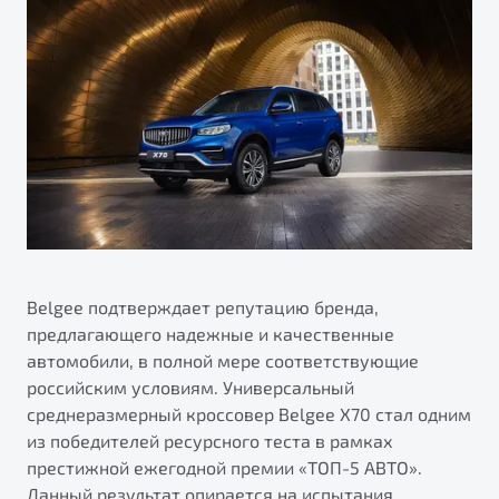
ПОДДЕРЖКА
Автокредит
О дилерском центре
Трейд-ин
Гарантия Belgee
Правовая информация
Яркий кроссовер
Страхование
Belgee Линк
от 2 219 990 ₽*
Расчет КАСКО
Belgee Клуб
Обзор
В наличии
Belgee Плюс
Реферальная программа
S50
Клиентская поддержка
Помощь на дорогах
Belgee подтверждает репутацию бренда,
предлагающего надежные и качественные
автомобили, в полной мере соответствующие
российским условиям. Универсальный
среднеразмерный кроссовер Belgee X70 стал одним
из победителей ресурсного теста в рамках
престижной ежегодной премии «ТОП-5 АВТО».
Узнайте о специальных выгодах при покупке
Элегантный и практичный седан
Данный результат опирается на испытания,
автомобиля Belgee