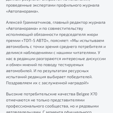
от 1 699 990 ₽*
проведенные экспертами профильного журнала
Подробно
«Автопанорама».
Обзор
В наличии
Алексей Грамматчиков, главный редактор журнала
«Автопанорама» и по совместительству
X70
Будьте еще более уверены на дорогах с программой
исполняющий обязанности председателя жюри
"Помощь на дорогах"
Автомобили в наличии
премии «ТОП-5 АВТО», поясняет: «Мы испытываем
Тест-драйв
Преимущества программы
автомобиль с точки зрения среднего потребителя и
Автокредит
делимся наблюдениями с нашими читателями. У
Спецпредложения
нас в редакции разгораются интересные дискуссии
и обмен мнений по поводу тестируемых
автомобилей. И по результатам ресурсных
Запись на сервис
испытаний редакция выбирает победителей.
Калькулятор ТО
Поздравляем их с заслуженной наградой!»
Универсальный кроссовер
Клиентская поддержка
от 2 499 990 ₽*
Высокие потребительские качества Belgee X70
отмечаются не только представителями
Обзор
В наличии
профессионального сообщества, но и рядовыми
автовладельцами. С момента официального