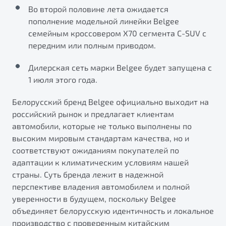
от 1 699 990 ₽*
Во второй половине лета ожидается
Подробно
пополнение модельной линейки Belgee
Обзор
В наличии
семейным кроссовером Х70 сегмента C-SUV с
передним или полным приводом.
X70
Будьте еще более уверены на дорогах с программой
Дилерская сеть марки Belgee будет запущена с
"Помощь на дорогах"
Автомобили в наличии
1 июля этого года.
Тест-драйв
Преимущества программы
Автокредит
Белорусский бренд Belgee официально выходит на
Спецпредложения
российский рынок и предлагает клиентам
автомобили, которые не только выполнены по
высоким мировым стандартам качества, но и
Запись на сервис
соответствуют ожиданиям покупателей по
Калькулятор ТО
адаптации к климатическим условиям нашей
Универсальный кроссовер
Клиентская поддержка
страны. Суть бренда лежит в надежной
от 2 499 990 ₽*
перспективе владения автомобилем и полной
уверенности в будущем, поскольку Belgee
Обзор
В наличии
объединяет белорусскую идентичность и локальное
производство с проверенным китайским