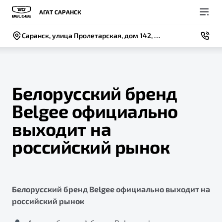
АГАТ САРАНСК
Саранск, улица Пролетарская, дом 142, строение 1
Белорусский бренд
Belgee официально
Покупателям
Владельцам
О компании
Модели
выходит на
ВЫБОР И ПОКУПКА
СЕРВИС
СОБЫТИЯ
российский рынок
Новый
X50+
Автомобили в наличии
Записаться на сервис
Новости
Спецпредложения и Акции
Руководство по эксплуатации
Контакты
Белорусский бренд Belgee официально выходит на
Записаться на тест-драйв
Калькулятор ТО
BELGEE В РОССИИ
российский рынок
Техническое обслуживание
ФИНАНСЫ И УСЛУГИ
О бренде