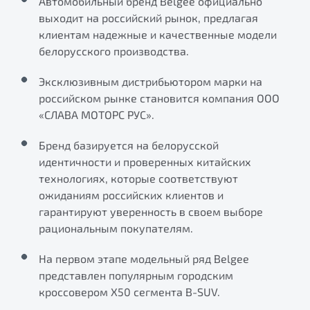
Автомобильный бренд Belgee официально
ПОДДЕРЖКА
выходит на российский рынок, предлагая
Автокредит
О дилерском центре
клиентам надежные и качественные модели
Трейд-ин
Гарантия Belgee
Правовая информация
белорусского производства.
Яркий кроссовер
Страхование
Belgee Линк
от 2 219 990 ₽*
Эксклюзивным дистрибьютором марки на
Расчет КАСКО
Belgee Клуб
российском рынке становится компания ООО
Обзор
В наличии
«СЛАВА МОТОРС РУС».
Belgee Плюс
Реферальная программа
Бренд базируется на белорусской
S50
идентичности и проверенных китайских
Клиентская поддержка
технологиях, которые соответствуют
Помощь на дорогах
ожиданиям российских клиентов и
гарантируют уверенность в своем выборе
рациональным покупателям.
На первом этапе модельный ряд Belgee
представлен популярным городским
кроссовером Х50 сегмента B-SUV.
Узнайте о специальных выгодах при покупке
Элегантный и практичный седан
автомобиля Belgee