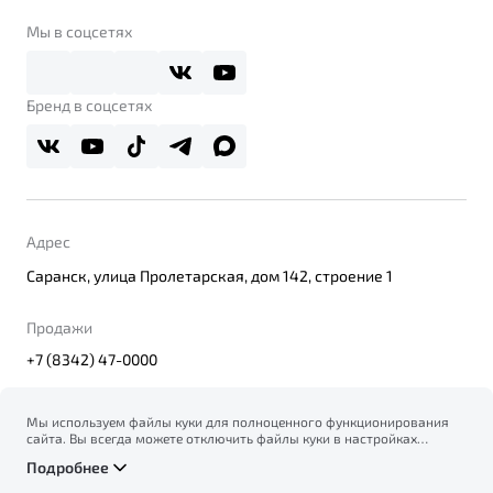
Belgee Клуб
О дилерском центре
Мы в соцсетях
Belgee Плюс
Правовая информация
Реферальная программа
Бренд в соцсетях
Адрес
Саранск, улица Пролетарская, дом 142, строение 1
Продажи
+7 (8342) 47-0000
Мы используем файлы куки для полноценного функционирования
сайта. Вы всегда можете отключить файлы куки в настройках
© 2026
вашего браузера. Продолжая использовать сайт, вы соглашаетесь
Правовая информация
Подробнее
на сбор и использование файлов куки, и подтверждаете
Политика конфиденциальности персональных данных
ознакомление с информацией по сбору, использованию и
Официальный сайт Belgee в России