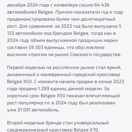
от 1 699 990 ₽*
декабря 2024 года с конвейера сошло 64 436
Подробно
автомобилей Belgee. Причем показатели год к году
продемонстрировали более чем десятикратный
Обзор
В наличии
рост. Для сравнения: за 2023 год было выпущено 5
133 автомобиля под брендом Belgee, тогда как в
X70
Будьте еще более уверены на дорогах с программой
2024 году объем выпускаемой продукции марки
"Помощь на дорогах"
Автомобили в наличии
составил 59 303 единицы, что обусловлено
Тест-драйв
Преимущества программы
высоким спросом на рынке Союзного государства.
Автокредит
Спецпредложения
Первой моделью на российском рынке стал яркий,
динамичный и маневренный городской кроссовер
Belgee X50. С момента начала продаж в конце 2023
Запись на сервис
года продано 1 289 единиц данной модели. За
Калькулятор ТО
короткий срок Belgee X50 показал впечатляющий
Универсальный кроссовер
Клиентская поддержка
рост популярности: в 2024 году был реализован
от 2 499 990 ₽*
уже 31 091 автомобиль.
Обзор
В наличии
Второй моделью бренда стал универсальный
среднеразмерный кроссовер Belgee X70,