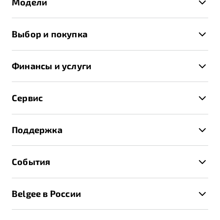
Модели
X50+
Выбор и покупка
S50
Автомобили в наличии
X70
Финансы и услуги
Спецпредложения и Акции
Автокредит
Записаться на тест-драйв
Сервис
Трейд-ин
Получить предложение
Записаться на сервис
Страхование
Поддержка
Руководство по эксплуатации
Расчет КАСКО
Гарантия Belgee
Техническое обслуживание
События
Клиентская поддержка
Калькулятор ТО
Новости
Помощь на дорогах
Belgee в России
Контакты
Belgee Линк
О бренде