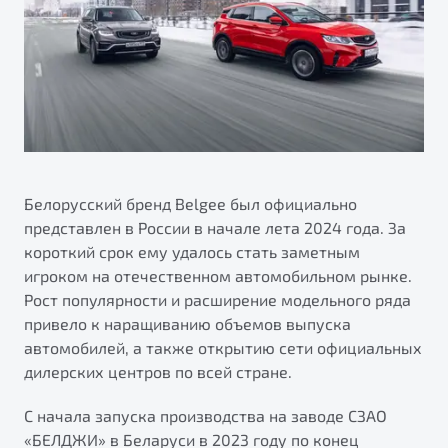
ПОДДЕРЖКА
Автокредит
О дилерском центре
Трейд-ин
Гарантия Belgee
Правовая информация
Яркий кроссовер
Страхование
Belgee Линк
от 2 219 990 ₽*
Расчет КАСКО
Belgee Клуб
Обзор
В наличии
Belgee Плюс
Реферальная программа
Белорусский бренд Belgee был официально
S50
представлен в России в начале лета 2024 года. За
Клиентская поддержка
короткий срок ему удалось стать заметным
Помощь на дорогах
игроком на отечественном автомобильном рынке.
Рост популярности и расширение модельного ряда
привело к наращиванию объемов выпуска
автомобилей, а также открытию сети официальных
дилерских центров по всей стране.
С начала запуска производства на заводе СЗАО
Узнайте о специальных выгодах при покупке
Элегантный и практичный седан
«БЕЛДЖИ» в Беларуси в 2023 году по конец
автомобиля Belgee