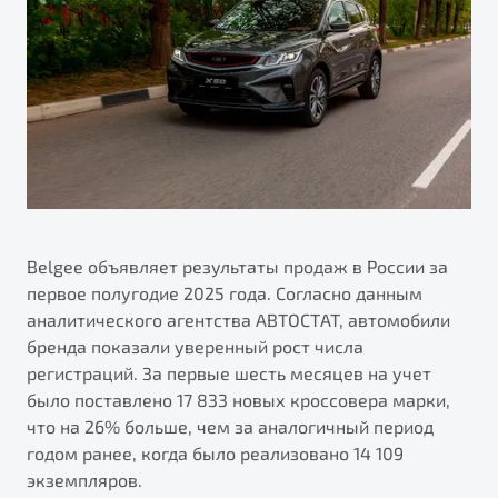
ПОДДЕРЖКА
Автокредит
О дилерском центре
Трейд-ин
Гарантия Belgee
Правовая информация
Яркий кроссовер
Страхование
Belgee Линк
от 2 219 990 ₽*
Расчет КАСКО
Belgee Клуб
Обзор
В наличии
Belgee Плюс
Реферальная программа
S50
Клиентская поддержка
Belgee объявляет результаты продаж в России за
первое полугодие 2025 года. Согласно данным
Помощь на дорогах
аналитического агентства АВТОСТАТ, автомобили
бренда показали уверенный рост числа
регистраций. За первые шесть месяцев на учет
было поставлено 17 833 новых кроссовера марки,
что на 26% больше, чем за аналогичный период
годом ранее, когда было реализовано 14 109
Узнайте о специальных выгодах при покупке
экземпляров.
Элегантный и практичный седан
автомобиля Belgee