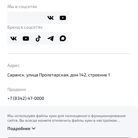
Belgee Клуб
О дилерском центре
Мы в соцсетях
Belgee Плюс
Правовая информация
Реферальная программа
Бренд в соцсетях
Адрес
Саранск, улица Пролетарская, дом 142, строение 1
Продажи
+7 (8342) 47-0000
Мы используем файлы куки для полноценного функционирования
сайта. Вы всегда можете отключить файлы куки в настройках
© 2026
вашего браузера. Продолжая использовать сайт, вы соглашаетесь
Правовая информация
Подробнее
на сбор и использование файлов куки, и подтверждаете
Политика конфиденциальности персональных данных
ознакомление с информацией по сбору, использованию и
Официальный сайт Belgee в России