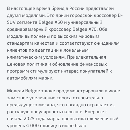
от 1 699 990 ₽*
В настоящее время бренд в России представлен
Подробно
двумя моделями. Это яркий городской кроссовер B-
Обзор
В наличии
SUV сегмента Belgee X50 и универсальный
среднеразмерный кроссовер Belgee X70. Обе
X70
Будьте еще более уверены на дорогах с программой
модели выполнены по высоким мировым
"Помощь на дорогах"
Автомобили в наличии
стандартам качества и соответствуют ожиданиям
Тест-драйв
клиентов по адаптации к локальным
Преимущества программы
Автокредит
климатическим условиям. Привлекательная
Спецпредложения
ценовая политика и обновление финансовых
программ стимулируют интерес покупателей к
автомобилям марки.
Запись на сервис
Калькулятор ТО
Модели Belgee также продемонстрировали в июне
Универсальный кроссовер
Клиентская поддержка
заметное увеличение спроса относительно
предыдущего месяца, что наглядно отражает их
от 2 499 990 ₽*
растущую популярность на рынке. Впервые с
начала 2025 года марка превысила ежемесячный
Обзор
В наличии
уровень 4 000 единиц: в июне было