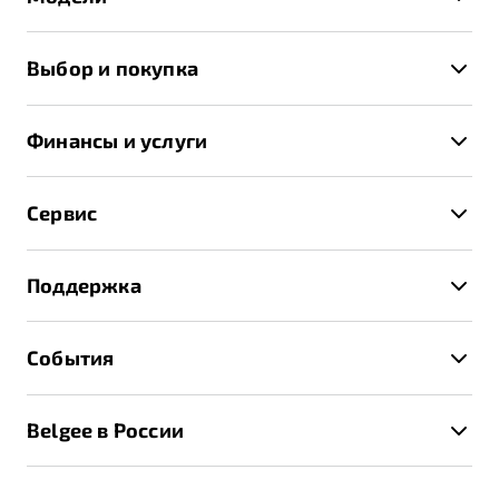
X50+
Выбор и покупка
S50
Автомобили в наличии
X70
Финансы и услуги
Спецпредложения и Акции
Автокредит
Записаться на тест-драйв
Сервис
Трейд-ин
Получить предложение
Записаться на сервис
Страхование
Поддержка
Руководство по эксплуатации
Расчет КАСКО
Гарантия Belgee
Техническое обслуживание
События
Клиентская поддержка
Калькулятор ТО
Новости
Помощь на дорогах
Belgee в России
Контакты
Belgee Линк
О бренде