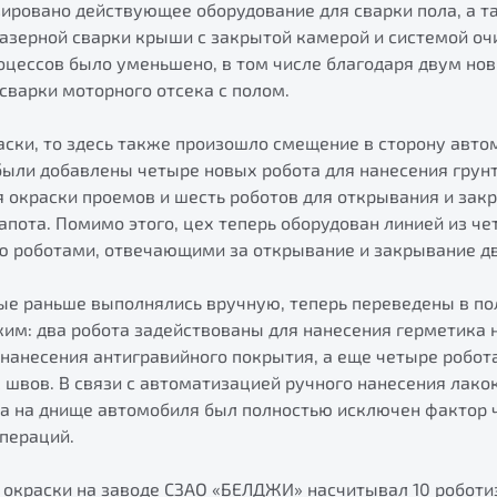
ировано действующее оборудование для сварки пола, а т
азерной сварки крыши с закрытой камерой и системой очи
оцессов было уменьшено, в том числе благодаря двум но
сварки моторного отсека с полом.
аски, то здесь также произошло смещение в сторону авто
были добавлены четыре новых робота для нанесения грун
 окраски проемов и шесть роботов для открывания и зак
пота. Помимо этого, цех теперь оборудован линией из че
ью роботами, отвечающими за открывание и закрывание д
рые раньше выполнялись вручную, теперь переведены в п
им: два робота задействованы для нанесения герметика н
 нанесения антигравийного покрытия, а еще четыре робот
швов. В связи с автоматизацией ручного нанесения лако
ва на днище автомобиля был полностью исключен фактор
пераций.
х окраски на заводе СЗАО «БЕЛДЖИ» насчитывал 10 роботи