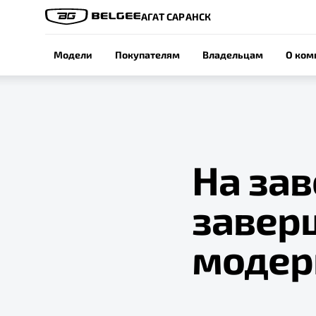
АГАТ САРАНСК
Модели
Покупателям
Владельцам
О ком
На за
завер
модер