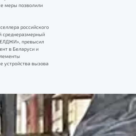
ые меры позволили
селлера российского
ый среднеразмерный
«БЕЛДЖИ», превысил
ент в Беларуси и
элементы
е устройства вызова