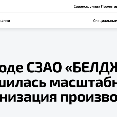
Саранск, улица Пролетар
пании
Специальные
воде СЗАО «БЕЛД
шилась масштаб
низация произво