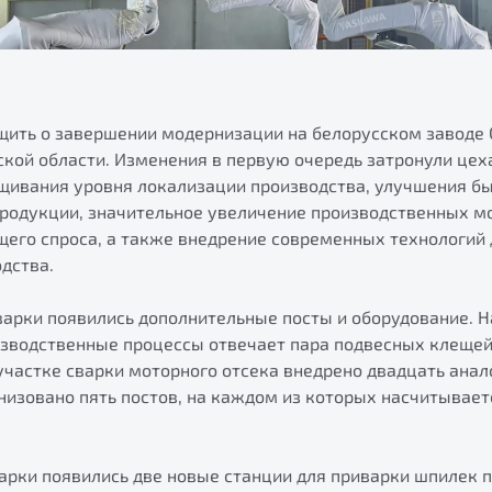
бщить о завершении модернизации на белорусском заводе
кой области. Изменения в первую очередь затронули цеха
щивания уровня локализации производства, улучшения б
родукции, значительное увеличение производственных м
щего спроса, а также внедрение современных технологий
дства.
сварки появились дополнительные посты и оборудование. 
изводственные процессы отвечает пара подвесных клещей
 участке сварки моторного отсека внедрено двадцать ана
низовано пять постов, на каждом из которых насчитывает
варки появились две новые станции для приварки шпилек 