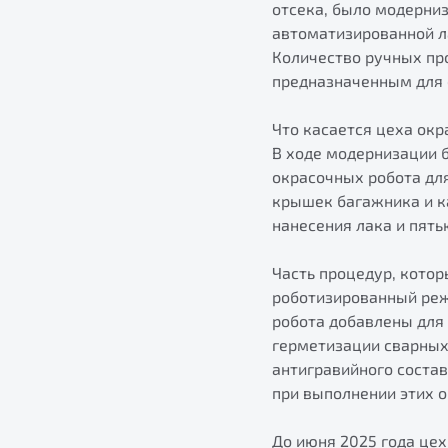
отсека, было модерниз
автоматизированной л
Количество ручных пр
предназначенным для 
Что касается цеха окр
В ходе модернизации 
окрасочных робота для
крышек багажника и ка
нанесения лака и пят
Часть процедур, кото
роботизированный реж
робота добавлены для
герметизации сварных 
антигравийного соста
при выполнении этих о
До июня 2025 года це