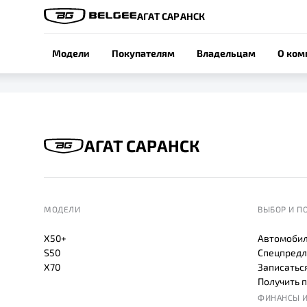
АГАТ САРАНСК
Модели
Покупателям
Владельцам
О ком
АГАТ САРАНСК
МОДЕЛИ
ВЫБОР И П
X50+
Автомобил
S50
Спецпредл
X70
Записаться
Получить 
ФИНАНСЫ И