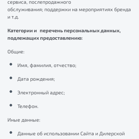
сервиса, послепродажного
от 1 699 990 ₽*
обслуживания; поддержки на мероприятиях бренда
Подробно
и т.д.
Обзор
В наличии
Категории и перечень персональных данных,
X70
Будьте еще более уверены на дорогах с программой
подлежащих предоставлению:
"Помощь на дорогах"
Автомобили в наличии
Общие:
Тест-драйв
Преимущества программы
Автокредит
Имя, фамилия, отчество;
Спецпредложения
Дата рождения;
Запись на сервис
Электронный адрес;
Калькулятор ТО
Универсальный кроссовер
Клиентская поддержка
Телефон.
от 2 499 990 ₽*
Иные данные:
Обзор
В наличии
Данные об использовании Сайта и Дилерской