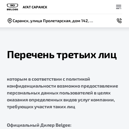
АГАТ САРАНСК
Саранск, улица Пролетарская, дом 142, строение 1
Перечень третьих лиц
Покупателям
Владельцам
О компании
Модели
которым в соответствии с политикой
ВЫБОР И ПОКУПКА
СЕРВИС
СОБЫТИЯ
Новый
конфиденциальности возможно предоставление
X50+
Автомобили в наличии
Записаться на сервис
Новости
персональных данных пользователей в целях
оказания определенных видов услуг компании,
Спецпредложения и Акции
Руководство по эксплуатации
Контакты
требующих участия таких лиц
Записаться на тест-драйв
Калькулятор ТО
BELGEE В РОССИИ
Техническое обслуживание
Официальный Дилер Belgee:
ФИНАНСЫ И УСЛУГИ
О бренде