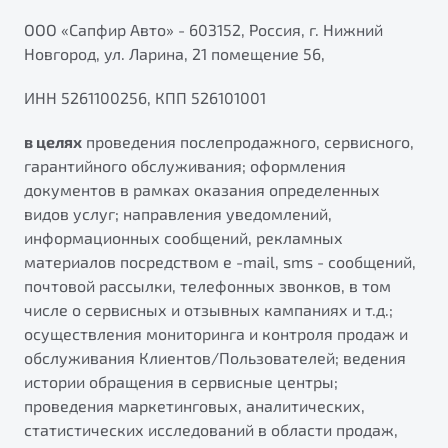
ПОДДЕРЖКА
Автокредит
О дилерском центре
ООО «Сапфир Авто» - 603152, Россия, г. Нижний
Новгород, ул. Ларина, 21 помещение 56,
Трейд-ин
Гарантия Belgee
Правовая информация
Яркий кроссовер
Страхование
Belgee Линк
ИНН 5261100256, КПП 526101001
от 2 219 990 ₽*
Расчет КАСКО
Belgee Клуб
в целях
проведения послепродажного, сервисного,
Обзор
В наличии
гарантийного обслуживания; оформления
Belgee Плюс
документов в рамках оказания определенных
Реферальная программа
видов услуг; направления уведомлений,
S50
Клиентская поддержка
информационных сообщений, рекламных
материалов посредством e -mail, sms - сообщений,
Помощь на дорогах
почтовой рассылки, телефонных звонков, в том
числе о сервисных и отзывных кампаниях и т.д.;
осуществления мониторинга и контроля продаж и
обслуживания Клиентов/Пользователей; ведения
истории обращения в сервисные центры;
проведения маркетинговых, аналитических,
Узнайте о специальных выгодах при покупке
статистических исследований в области продаж,
Элегантный и практичный седан
автомобиля Belgee